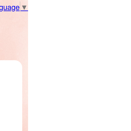
nguage
▼