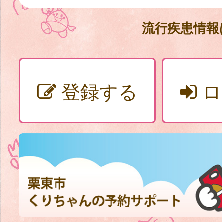
流行疾患情
登録する
ロ