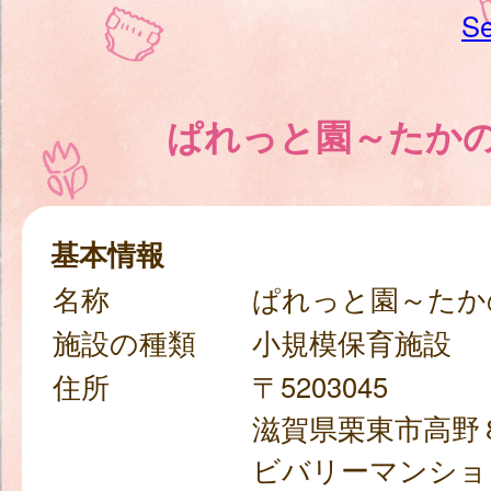
Se
ぱれっと園～たか
基本情報
名称
ぱれっと園～たか
施設の種類
小規模保育施設
住所
〒5203045
滋賀県栗東市高野
ビバリーマンショ