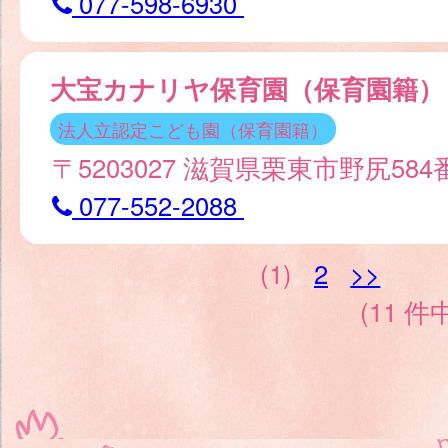
077-598-6930
大宝カナリヤ保育園（保育園籍）
法人立認定こども園（保育園籍）
〒5203027 滋賀県栗東市野尻58
077-552-2088
(1)
2
>>
(11 件中