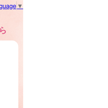
nguage
▼
ら
、
。