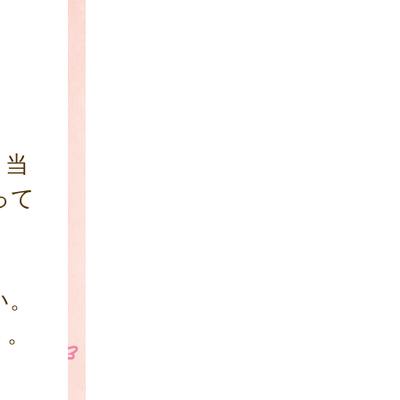
。
く当
って
い。
う。