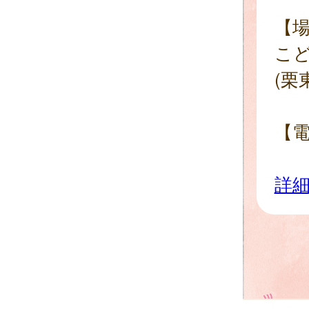
【
こ
(栗
【
詳