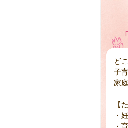
ど
子
家
【
・
・