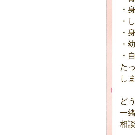
・
・
・
・
・
た
し
ど
一
相