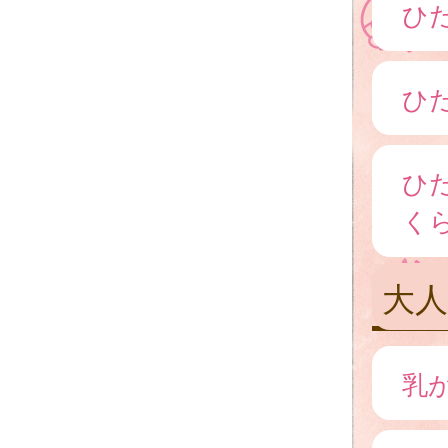
ひ
ひ
ひ
く
大
乳