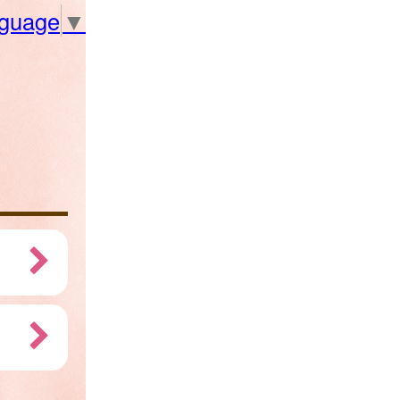
nguage
▼