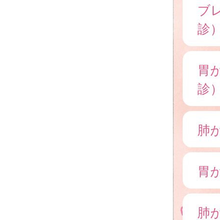
ブ
診
胃
診
肺
胃
肺