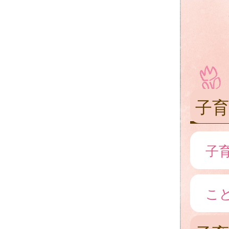
子
子
こ