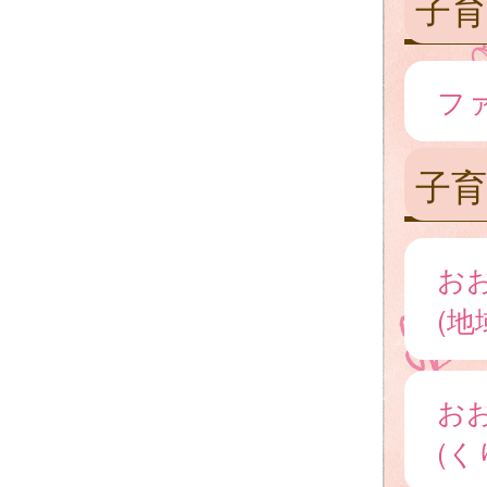
子
フ
子育
お
(地
お
(く