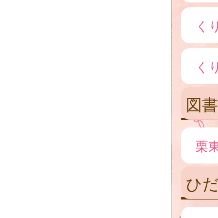
く
く
図書
栗
ひ