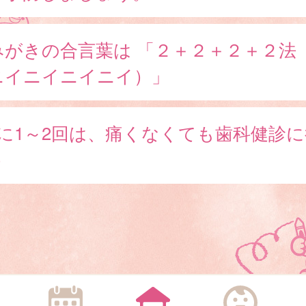
みがきの合言葉は 「２＋２＋２＋２法
ニイニイニイニイ）」
年に1～2回は、痛くなくても歯科健診に
う