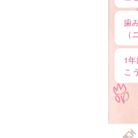
歯
（
1
こ