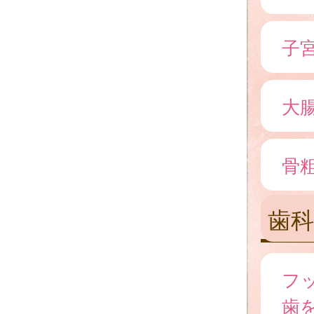
子
大
骨
歯
フ
歯