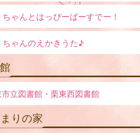
りちゃんとはっぴーばーすでー！
りちゃんのえかきうた♪
館
東市立図書館・栗東西図書館
だまりの家