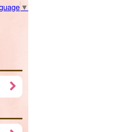
nguage
▼