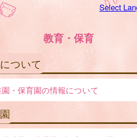
Select La
教育・保育
園について
稚園・保育園の情報について
園