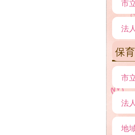
市
法
保育
市
法
地