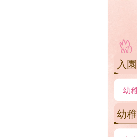
入
幼
幼稚