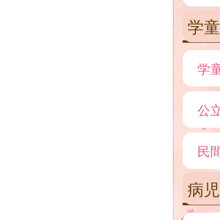
学童
学
公
民
病児