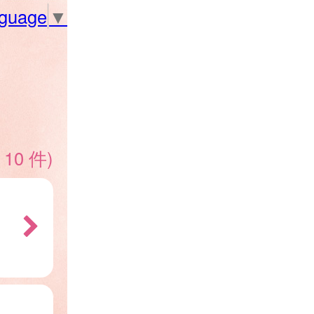
nguage
▼
 10 件)