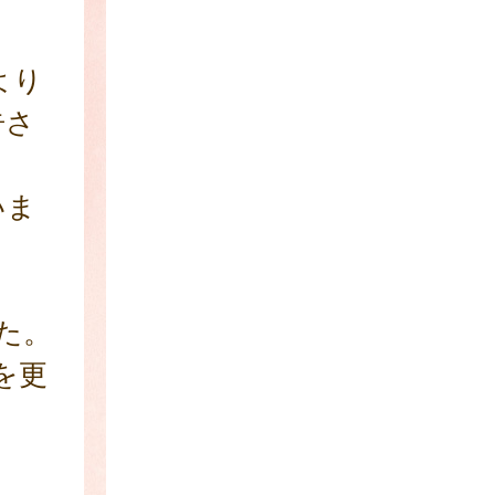
より
告さ
いま
した。
を更