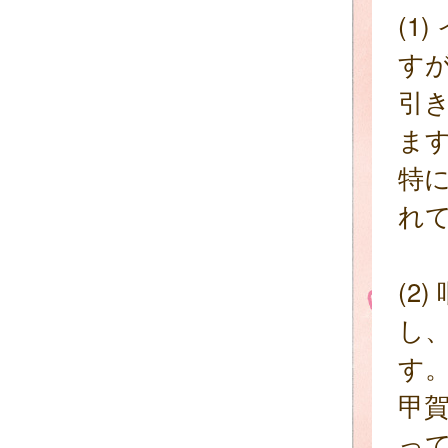
(1
す
引
ま
特
れ
(2
し
す
甲
っ