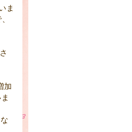
ていま
で、
さ
増加
いま
とな