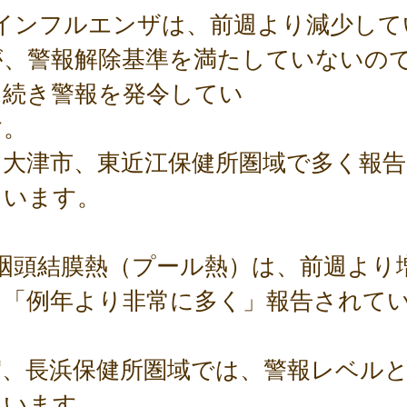
) インフルエンザは、前週より減少し
が、警報解除基準を満たしていないの
き続き警報を発令してい
す。
に大津市、東近江保健所圏域で多く報告
ています。
) 咽頭結膜熱（プール熱）は、前週より
、「例年より非常に多く」報告されて
。
賀、長浜保健所圏域では、警報レベル
ています。