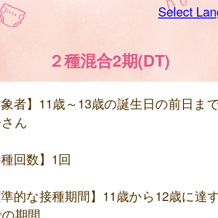
Select La
２種混合2期(DT)
象者】11歳～13歳の誕生日の前日ま
子さん
種回数】1回
準的な接種期間】11歳から12歳に達
での期間