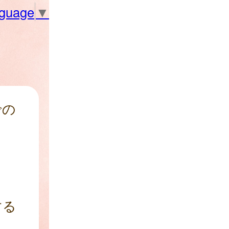
nguage
▼
での
する