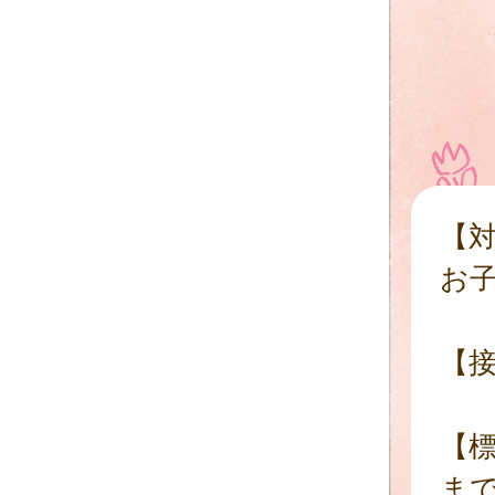
【対
お
【接
【標
ま