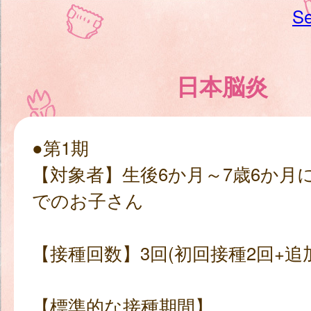
Se
日本脳炎
●第1期
【対象者】生後6か月～7歳6か月
でのお子さん
【接種回数】3回(初回接種2回+追
【標準的な接種期間】