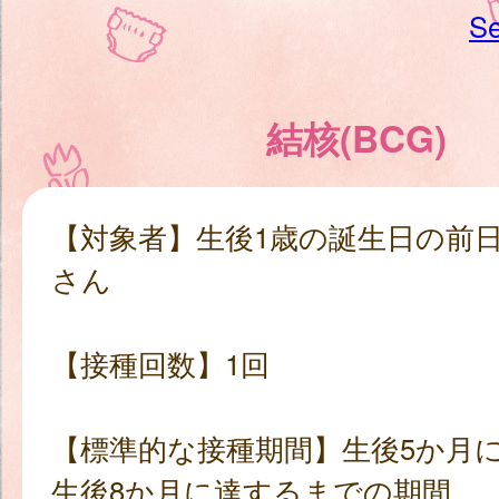
Se
結核(BCG)
【対象者】生後1歳の誕生日の前
さん
【接種回数】1回
【標準的な接種期間】生後5か月
生後8か月に達するまでの期間