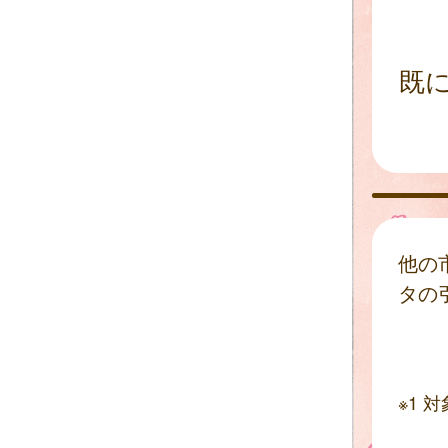
既
他の
タの
※1