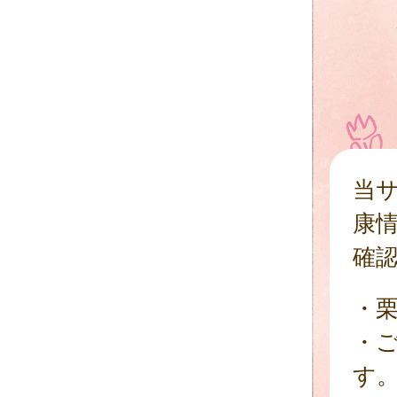
当
康
確
・
・
す