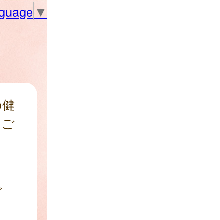
nguage
▼
の健
をご
で