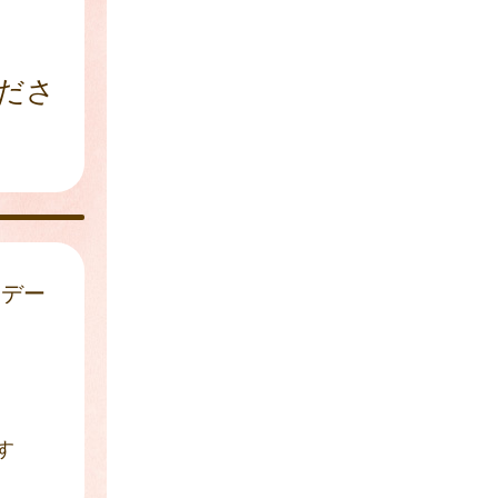
ださ
はデー
す