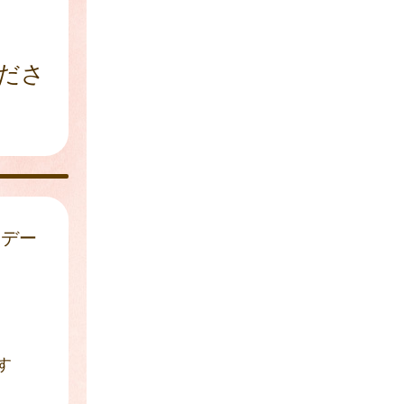
ださ
はデー
す