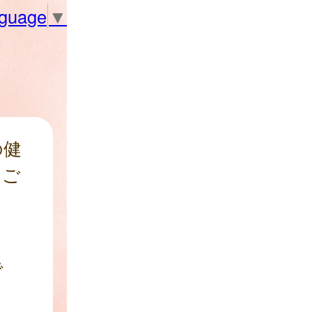
nguage
▼
の健
をご
で