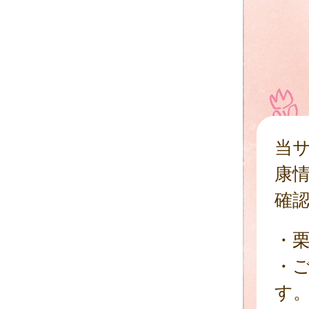
当
康
確
・
・
す