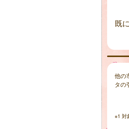
既
他の
タの
※1