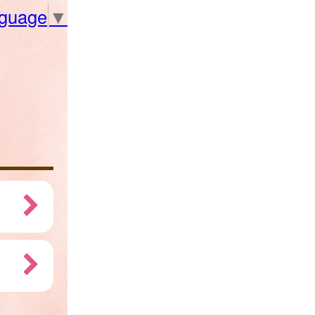
nguage
▼