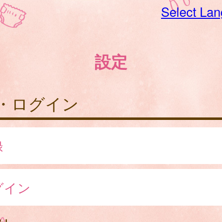
Select La
設定
・ログイン
録
グイン