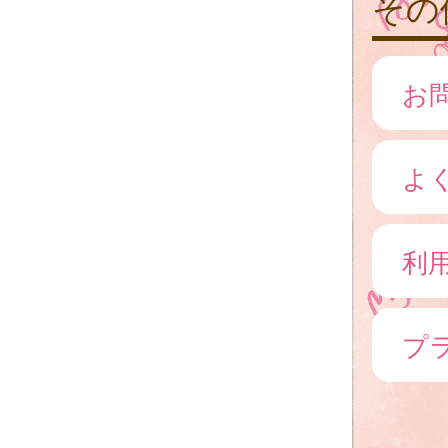
その
お
よ
利
プ