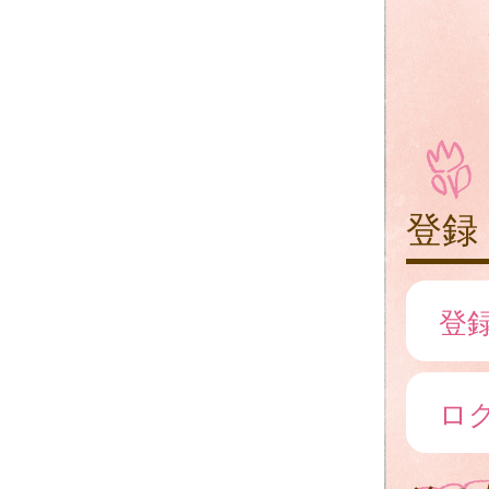
登録
登
ロ