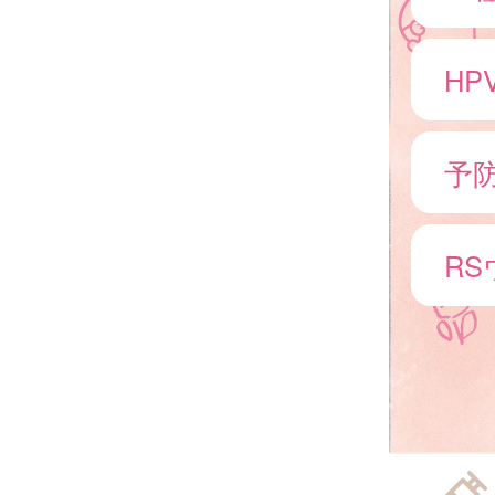
HP
予
R