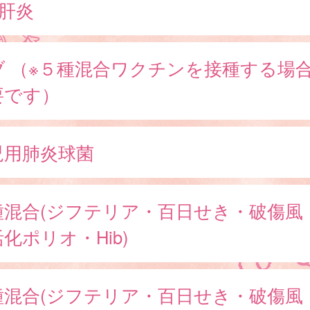
型肝炎
ブ （※５種混合ワクチンを接種する場
要です）
児用肺炎球菌
種混合(ジフテリア・百日せき・破傷風
化ポリオ・Hib)
種混合(ジフテリア・百日せき・破傷風