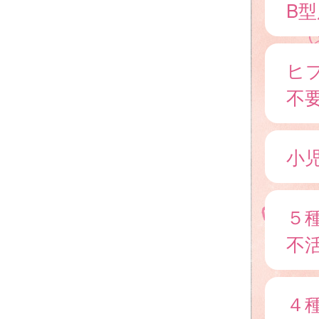
B
ヒ
不
小
５
不活
４