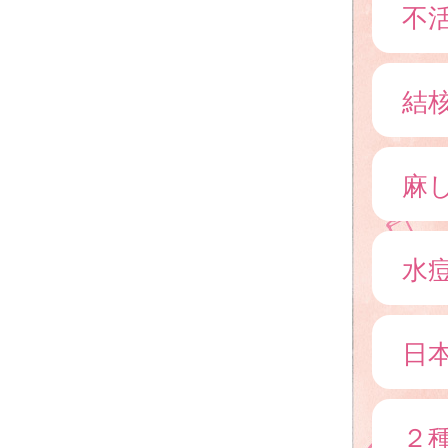
不
結核
麻
水
日
２種