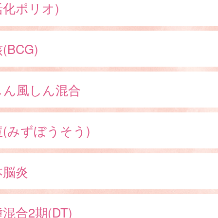
活化ポリオ)
(BCG)
しん風しん混合
痘(みずぼうそう)
本脳炎
混合2期(DT)