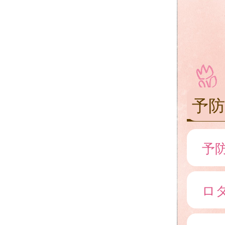
予防
予
ロ