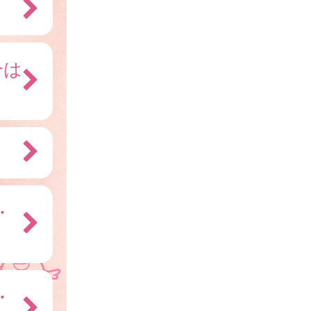
合は
・
・